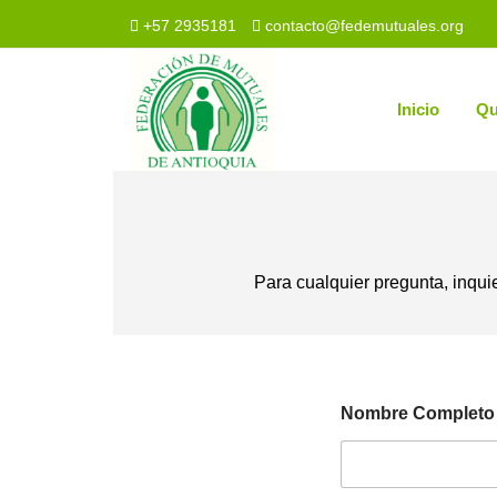
+57 2935181
contacto@fedemutuales.org
Inicio
Qu
Para cualquier pregunta, inqui
Nombre Complet