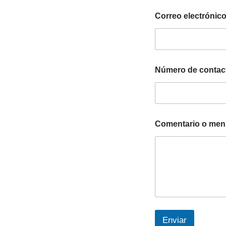
Correo electrónic
Número de contac
N
Comentario o men
o
m
b
r
e
C
o
r
r
e
Enviar
o